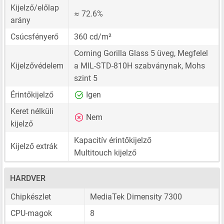
Kijelző/előlap
≈ 72.6%
arány
Csúcsfényerő
360 cd/m²
Corning Gorilla Glass 5 üveg, Megfelel
Kijelzővédelem
a MIL-STD-810H szabványnak, Mohs
szint 5
Érintőkijelző
Igen
Keret nélküli
Nem
kijelző
Kapacitív érintőkijelző
Kijelző extrák
Multitouch kijelző
HARDVER
Chipkészlet
MediaTek Dimensity 7300
CPU-magok
8