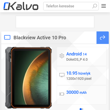
Telefon keresése
Blackview Active 10 Pro
Android
Operációs rendszer
14
DokeOS_P 4.0
10.95
Kijelző
hüvelyk
1200x1920 pixel
30000
Akkumulátor
mAh