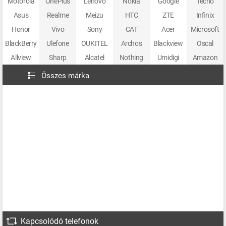
Motorola
OnePlus
Lenovo
Nokia
Google
Tecno
Asus
Realme
Meizu
HTC
ZTE
Infinix
Honor
Vivo
Sony
CAT
Acer
Microsoft
BlackBerry
Ulefone
OUKITEL
Archos
Blackview
Oscal
Allview
Sharp
Alcatel
Nothing
Umidigi
Amazon
Összes márka
Kapcsolódó telefonok