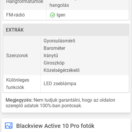
Hangformátumok
hangolás
FM-rádió
Igen
EXTRÁK
Gyorsulásmérő
Barométer
Szenzorok
Iránytű
Giroszkóp
Közelségérzékelő
Különleges
LED zseblámpa
funkciók
Megjegyzés:
Nem tudjuk garantálni, hogy az oldalon
szereplő adatok 100%-ban pontosak.
Blackview Active 10 Pro fotók