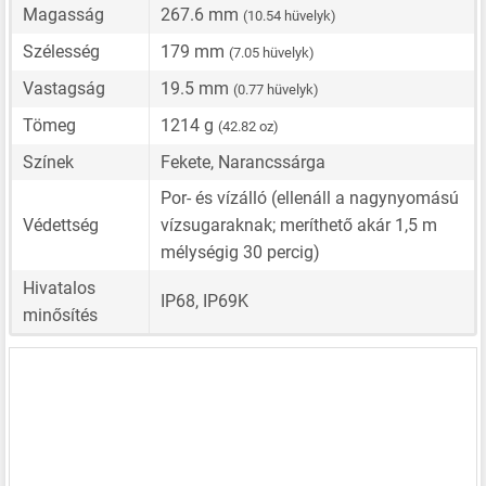
Magasság
267.6 mm
(10.54 hüvelyk)
Szélesség
179 mm
(7.05 hüvelyk)
Vastagság
19.5 mm
(0.77 hüvelyk)
Tömeg
1214 g
(42.82 oz)
Színek
Fekete, Narancssárga
Por- és vízálló (ellenáll a nagynyomású
Védettség
vízsugaraknak; meríthető akár 1,5 m
mélységig 30 percig)
Hivatalos
IP68, IP69K
minősítés