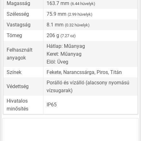
Magasság
163.7 mm
(6.44 hüvelyk)
Szélesség
75.9 mm
(2.99 hüvelyk)
Vastagság
8.1 mm
(0.32 hüvelyk)
Tömeg
206 g
(7.27 oz)
Hátlap: Műanyag
Felhasznált
Keret: Műanyag
anyagok
Elöl: Üveg
Színek
Fekete, Narancssárga, Piros, Titán
Porálló és vízálló (alacsony nyomású
Védettség
vízsugarak)
Hivatalos
IP65
minősítés