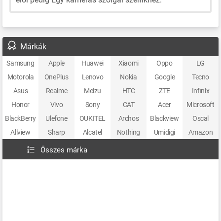
Márkák
Samsung
Apple
Huawei
Xiaomi
Oppo
LG
Motorola
OnePlus
Lenovo
Nokia
Google
Tecno
Asus
Realme
Meizu
HTC
ZTE
Infinix
Honor
Vivo
Sony
CAT
Acer
Microsoft
BlackBerry
Ulefone
OUKITEL
Archos
Blackview
Oscal
Allview
Sharp
Alcatel
Nothing
Umidigi
Amazon
Összes márka