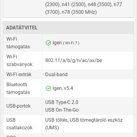
(2300), n41 (2500), n48 (3500), n77
(3700), n78 (3500 MHz)
ADATÁTVITEL
Wi-Fi
Igen
( Wi-Fi 7 )
támogatás
Wi-Fi
802.11/a/b/g/n/ac/ax/be
szabványok
Wi-Fi extrák
Dual-band
Bluetooth
Igen, v5.4
támogatás
USB Type-C 2.0
USB-portok
USB On-The-Go
USB
USB töltés, USB tömegtároló eszköz
csatlakozók
(UMS)