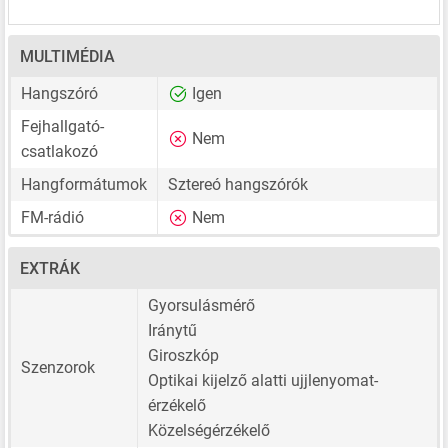
MULTIMÉDIA
Hangszóró
Igen
Fejhallgató-
Nem
csatlakozó
Hangformátumok
Sztereó hangszórók
FM-rádió
Nem
EXTRÁK
Gyorsulásmérő
Iránytű
Giroszkóp
Szenzorok
Optikai kijelző alatti ujjlenyomat-
érzékelő
Közelségérzékelő