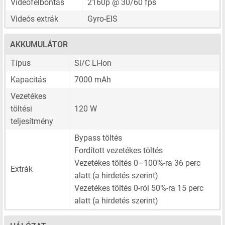
Videófelbontás
2160p @ 30/60 fps
Videós extrák
Gyro-EIS
AKKUMULÁTOR
Típus
Si/C Li-Ion
Kapacitás
7000 mAh
Vezetékes
töltési
120 W
teljesítmény
Bypass töltés
Fordított vezetékes töltés
Vezetékes töltés 0–100%-ra 36 perc
Extrák
alatt (a hirdetés szerint)
Vezetékes töltés 0-ról 50%-ra 15 perc
alatt (a hirdetés szerint)