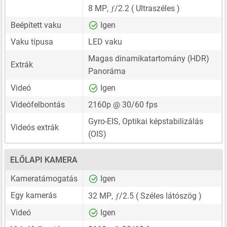
ƒ
8 MP
,
/2.2 ( Ultraszéles )
Beépített vaku
Igen
Vaku típusa
LED vaku
Magas dinamikatartomány (HDR)
Extrák
Panoráma
Videó
Igen
Videófelbontás
2160p @ 30/60 fps
Gyro-EIS, Optikai képstabilizálás
Videós extrák
(OIS)
ELŐLAPI KAMERA
Kameratámogatás
Igen
ƒ
Egy kamerás
32 MP
,
/2.5 ( Széles látószög )
Videó
Igen