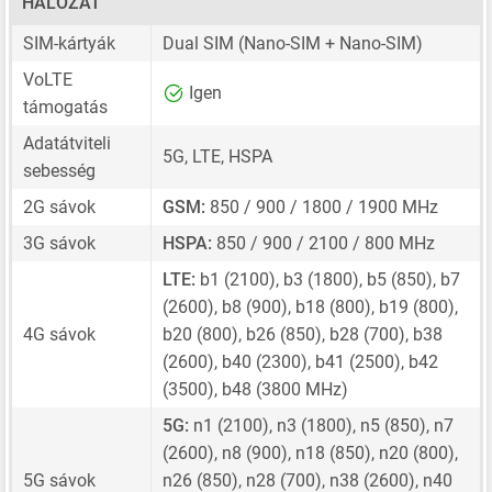
HÁLÓZAT
SIM-kártyák
Dual SIM
(Nano-SIM + Nano-SIM)
VoLTE
Igen
támogatás
Adatátviteli
5G, LTE, HSPA
sebesség
2G sávok
GSM:
850 / 900 / 1800 / 1900 MHz
3G sávok
HSPA:
850 / 900 / 2100 / 800 MHz
LTE:
b1 (2100), b3 (1800), b5 (850), b7
(2600), b8 (900), b18 (800), b19 (800),
4G sávok
b20 (800), b26 (850), b28 (700), b38
(2600), b40 (2300), b41 (2500), b42
(3500), b48 (3800 MHz)
5G:
n1 (2100), n3 (1800), n5 (850), n7
(2600), n8 (900), n18 (850), n20 (800),
5G sávok
n26 (850), n28 (700), n38 (2600), n40