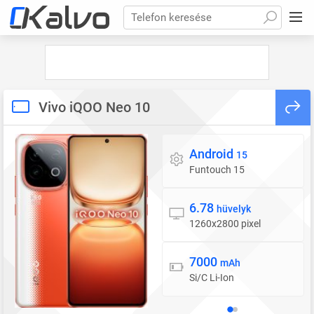
Telefon keresése
Vivo iQOO Neo 10
Android
Operációs rendszer
15
Funtouch 15
6.78
Kijelző
hüvelyk
1260x2800 pixel
7000
Akkumulátor
mAh
Si/C Li-Ion