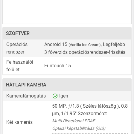
SZOFTVER
Operációs
Android 15
, Legfeljebb
(Vanilla Ice Cream)
rendszer
3 főverziós operációsrendszer-frissítés
Felhasználói
Funtouch 15
felület
HÁTLAPI KAMERA
Kameratámogatás
Igen
ƒ
50 MP
,
/1.8 ( Széles látószög ),
0.8
μm
,
1/1.95"
Szenzorméret
Multi-Directional PDAF
Két kamerás
Optikai képstabilizálás (OIS)