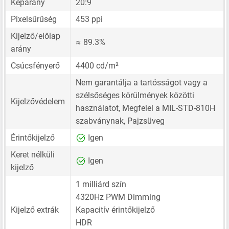
Képarány
20:9
Pixelsűrűség
453 ppi
Kijelző/előlap
≈ 89.3%
arány
Csúcsfényerő
4400 cd/m²
Nem garantálja a tartósságot vagy a
szélsőséges körülmények közötti
Kijelzővédelem
használatot, Megfelel a MIL-STD-810H
szabványnak, Pajzsüveg
Érintőkijelző
Igen
Keret nélküli
Igen
kijelző
1 milliárd szín
4320Hz PWM Dimming
Kijelző extrák
Kapacitív érintőkijelző
HDR