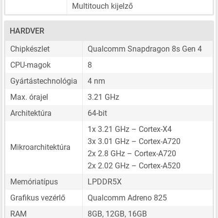
Multitouch kijelző
HARDVER
Chipkészlet
Qualcomm Snapdragon 8s Gen 4
CPU-magok
8
Gyártástechnológia
4 nm
Max. órajel
3.21 GHz
Architektúra
64-bit
1x 3.21 GHz – Cortex-X4
3x 3.01 GHz – Cortex-A720
Mikroarchitektúra
2x 2.8 GHz – Cortex-A720
2x 2.02 GHz – Cortex-A520
Memóriatípus
LPDDR5X
Grafikus vezérlő
Qualcomm Adreno 825
RAM
8GB, 12GB, 16GB