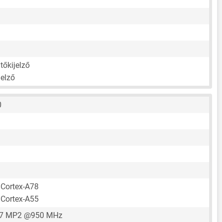
tőkijelző
jelző
0
 Cortex-A78
 Cortex-A55
57 MP2 @950 MHz