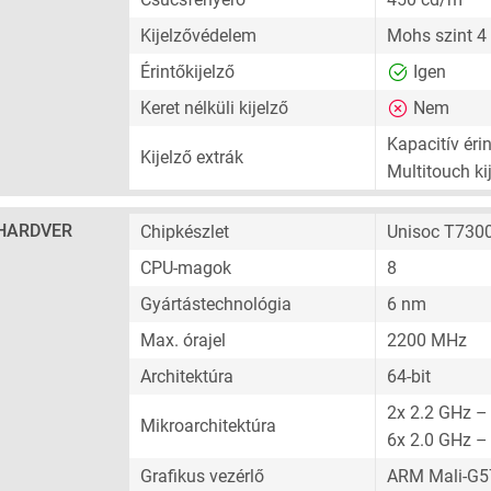
Kijelzővédelem
Mohs szint 4
Érintőkijelző
Igen
Keret nélküli kijelző
Nem
Kapacitív érin
Kijelző extrák
Multitouch ki
HARDVER
Chipkészlet
Unisoc T730
CPU-magok
8
Gyártástechnológia
6 nm
Max. órajel
2200 MHz
Architektúra
64-bit
2x 2.2 GHz –
Mikroarchitektúra
6x 2.0 GHz –
Grafikus vezérlő
ARM Mali-G