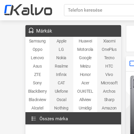
Telefon keresése
Márkák
Samsung
Apple
Huawei
Xiaomi
Oppo
LG
Motorola
OnePlus
Lenovo
Nokia
Google
Tecno
Asus
Realme
Meizu
HTC
ZTE
Infinix
Honor
Vivo
Sony
CAT
Acer
Microsoft
BlackBerry
Ulefone
OUKITEL
Archos
Blackview
Oscal
Allview
Sharp
Alcatel
Nothing
Umidigi
Amazon
Összes márka