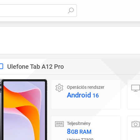
Ulefone Tab A12 Pro
Operációs rendszer
Android
16
Teljesítmény
8
GB RAM
Unisoc T7300