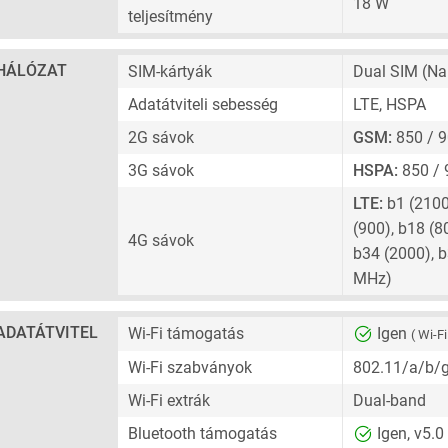
18 W
teljesítmény
HÁLÓZAT
SIM-kártyák
Dual SIM
(Na
Adatátviteli sebesség
LTE, HSPA
2G sávok
GSM:
850 / 9
3G sávok
HSPA:
850 / 
LTE:
b1 (2100)
(900), b18 (8
4G sávok
b34 (2000), b
MHz)
ADATÁTVITEL
Wi-Fi támogatás
Igen
( Wi-Fi
Wi-Fi szabványok
802.11/a/b/
Wi-Fi extrák
Dual-band
Bluetooth támogatás
Igen, v5.0