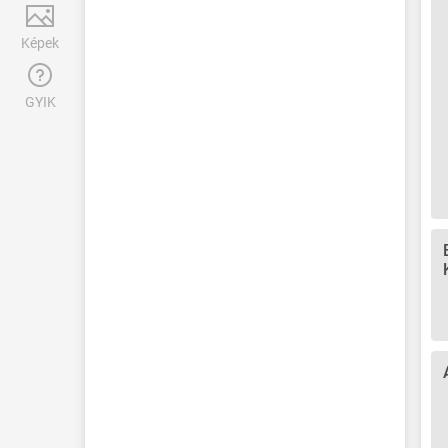
Képek
GYIK