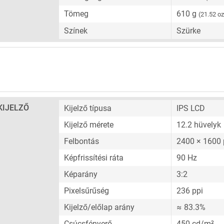
Tömeg
610 g
(21.52 oz
Színek
Szürke
KIJELZŐ
Kijelző típusa
IPS LCD
Kijelző mérete
12.2 hüvelyk
Felbontás
2400 × 1600 
Képfrissítési ráta
90 Hz
Képarány
3:2
Pixelsűrűség
236 ppi
Kijelző/előlap arány
≈ 83.3%
Csúcsfényerő
450 cd/m²