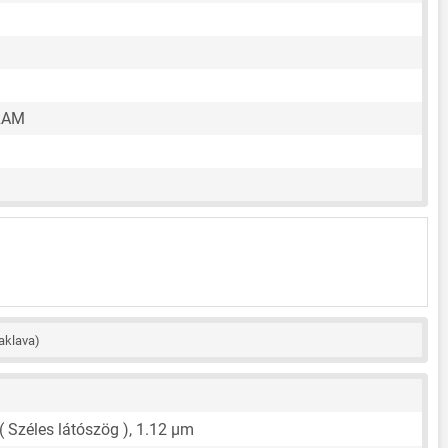
RAM
aklava)
( Széles látószög ),
1.12 μm