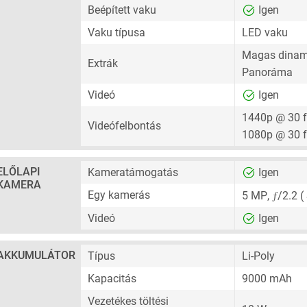
Beépített vaku
Igen
Vaku típusa
LED vaku
Magas dinam
Extrák
Panoráma
Videó
Igen
1440p @ 30 
Videófelbontás
1080p @ 30 
ELŐLAPI
Kameratámogatás
Igen
KAMERA
ƒ
Egy kamerás
5 MP
,
/2.2 (
Videó
Igen
AKKUMULÁTOR
Típus
Li-Poly
Kapacitás
9000 mAh
Vezetékes töltési