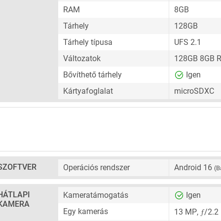
RAM
8GB
Tárhely
128GB
Tárhely típusa
UFS 2.1
Változatok
128GB 8GB 
Bővíthető tárhely
Igen
Kártyafoglalat
microSDXC
SZOFTVER
Operációs rendszer
Android 16
(B
HÁTLAPI
Kameratámogatás
Igen
KAMERA
ƒ
Egy kamerás
13 MP
,
/2.2 