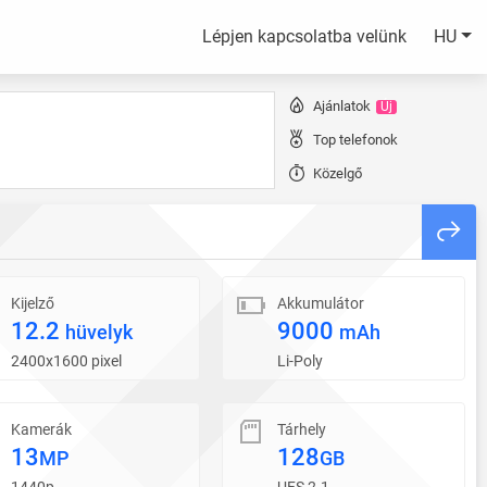
Lépjen kapcsolatba velünk
HU
Ajánlatok
Új
Top telefonok
Közelgő
Kijelző
Akkumulátor
12.2
9000
hüvelyk
mAh
2400x1600 pixel
Li-Poly
Kamerák
Tárhely
13
128
MP
GB
1440p
UFS 2.1