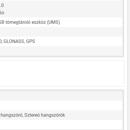
.0
Go
USB tömegtároló eszköz (UMS)
O, GLONASS, GPS
 hangszóró, Sztereó hangszórók