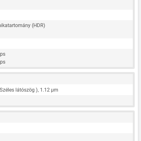
ikatartomány (HDR)
fps
fps
 Széles látószög ),
1.12 μm